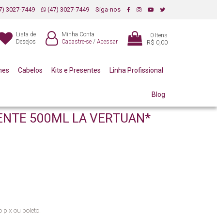
7) 3027-7449
(47) 3027-7449
Siga-nos
Lista de
Minha Conta
0
Itens
Desejos
Cadastre-se
/
Acessar
R$ 0,00
mes
Cabelos
Kits e Presentes
Linha Profissional
Blog
NTE 500ML LA VERTUAN*
 pix ou boleto.