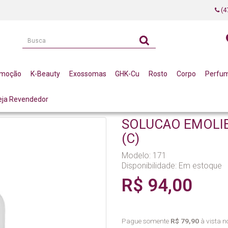
(4
omoção
K-Beauty
Exossomas
GHK-Cu
Rosto
Corpo
Perfu
eja Revendedor
NTE 500ML LA VERTUAN* (C)
SOLUCAO EMOLIE
(C)
Modelo: 171
Disponibilidade:
Em estoque
R$ 94,00
Pague somente
R$ 79,90
à vista no