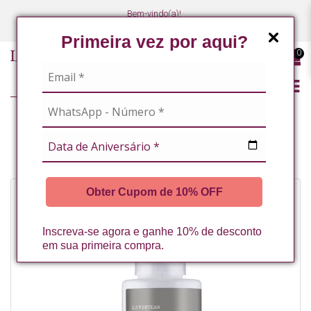
Bem-vindo(a)!
(47) 3027-7449
(47) 3027-7449
Primeira vez por aqui?
0
LINHA PROFISSIONAL
FACIAL
MÁSCARAS FACIAIS
MASCARA FACIAL DE CHOCOLATE 80G LA VERTUAN (C)
Obter Cupom de 10% OFF
Inscreva-se agora e ganhe 10% de desconto
em sua primeira compra.