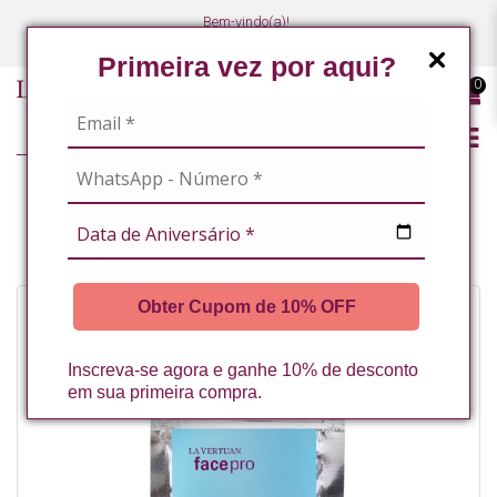
Bem-vindo(a)!
(47) 3027-7449
(47) 3027-7449
Primeira vez por aqui?
0
LINHA PROFISSIONAL
FACIAL
MÁSCARAS FACIAIS
MASCARA FACIAL ACNE CONTROL 30G LA VERTUAN (A)
Obter Cupom de 10% OFF
Inscreva-se agora e ganhe 10% de desconto
em sua primeira compra.