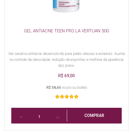
GEL ANTIACNE TEEN PRO LA VERTUAN 30G
Gel secativo antiacne desenvolvido para peles oleosas e acneicas. Auxilia
no controle da oleosidade, redução de espinhas e melhora da aparência
dos poros.
R$ 69,00
R$ 58,65
no pix ou boleto
COMPRAR