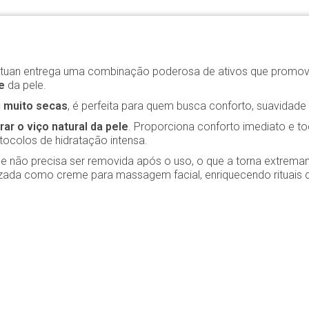
Vertuan entrega uma combinação poderosa de ativos que prom
e
da pele.
u muito secas
, é perfeita para quem busca conforto, suavidade
ar o viço natural da pele
. Proporciona conforto imediato e t
otocolos de hidratação intensa.
 não precisa ser removida após o uso, o que a torna extremame
zada como creme para massagem facial, enriquecendo rituais d