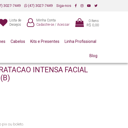
7) 3027-7449
(47) 3027-7449
Siga-nos
Lista de
Minha Conta
0
Itens
Desejos
Cadastre-se
/
Acessar
R$ 0,00
mes
Cabelos
Kits e Presentes
Linha Profissional
Blog
RATACAO INTENSA FACIAL
(B)
 pix ou boleto.