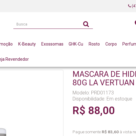
(4
omoção
K-Beauty
Exossomas
GHK-Cu
Rosto
Corpo
Perfu
eja Revendedor
IS
MASCARA DE HIDRATACAO INTENSA FACIAL 80G LA VERTUAN (B)
MASCARA DE HID
80G LA VERTUAN 
Modelo: PRD01173
Disponibilidade:
Em estoque
R$ 88,00
Pague somente
R$ 83,60
à vista no