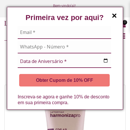
Bem-vindo(a)!
(47) 3027-7449
(47) 3027-7449
Primeira vez por aqui?
0
LINHA PROFISSIONAL
FACIAL
HIDRATANTE FACIAL HIPOALERGENICO FPS 60 BEGE CLARO 60G LA
VERTUAN* (C)
Obter Cupom de 10% OFF
Inscreva-se agora e ganhe 10% de desconto
em sua primeira compra.