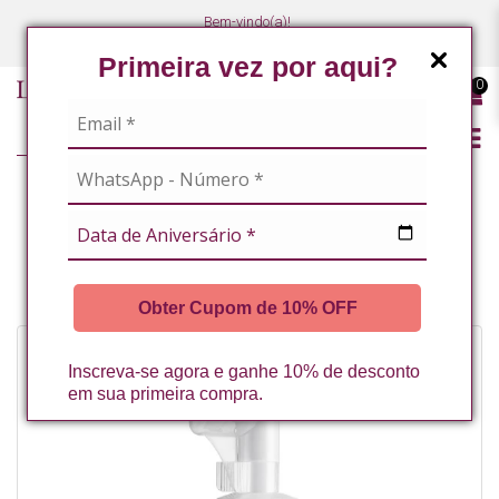
Bem-vindo(a)!
(47) 3027-7449
(47) 3027-7449
Primeira vez por aqui?
0
LINHA PROFISSIONAL
FACIAL
ESPUMAS DE LIMPEZA E SABONETES
ESPUMA DE LIMPEZA FACIAL ACNE CONTROL 150ML LA VERTUAN* (A)
Obter Cupom de 10% OFF
Inscreva-se agora e ganhe 10% de desconto
em sua primeira compra.