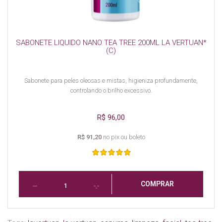
SABONETE LIQUIDO NANO TEA TREE 200ML LA VERTUAN*
(C)
Sabonete para peles oleosas e mistas, higieniza profundamente,
controlando o brilho excessivo.
R$ 96,00
R$ 91,20
no pix ou boleto
COMPRAR