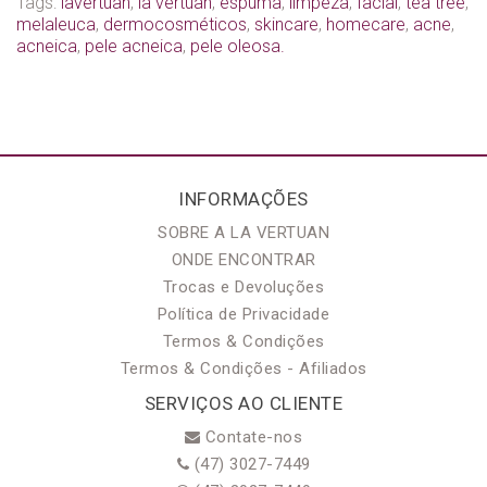
Tags:
​​​​​​​lavertuan
,
la vertuan
,
espuma
,
limpeza
,
facial
,
tea tree
,
melaleuca
,
dermocosméticos
,
skincare
,
homecare
,
acne
,
acneica
,
pele acneica
,
pele oleosa.
INFORMAÇÕES
SOBRE A LA VERTUAN
ONDE ENCONTRAR
Trocas e Devoluções
Política de Privacidade
Termos & Condições
Termos & Condições - Afiliados
SERVIÇOS AO CLIENTE
Contate-nos
(47) 3027-7449