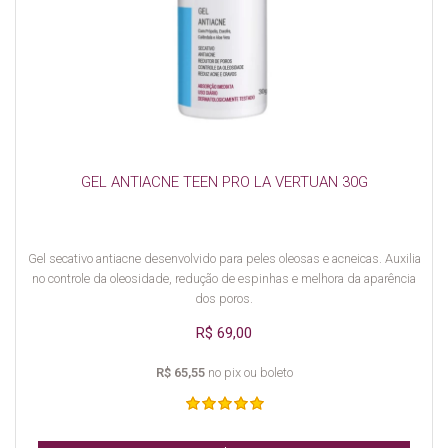
GEL ANTIACNE TEEN PRO LA VERTUAN 30G
Gel secativo antiacne desenvolvido para peles oleosas e acneicas. Auxilia
no controle da oleosidade, redução de espinhas e melhora da aparência
dos poros.
R$ 69,00
R$ 65,55
no pix ou boleto