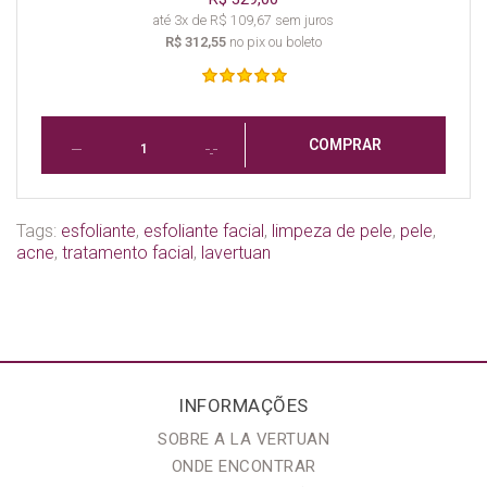
até 3x de R$ 109,67 sem juros
R$ 312,55
no pix ou boleto
COMPRAR
Tags:
esfoliante
,
esfoliante facial
,
limpeza de pele
,
pele
,
acne
,
tratamento facial
,
lavertuan
INFORMAÇÕES
SOBRE A LA VERTUAN
ONDE ENCONTRAR