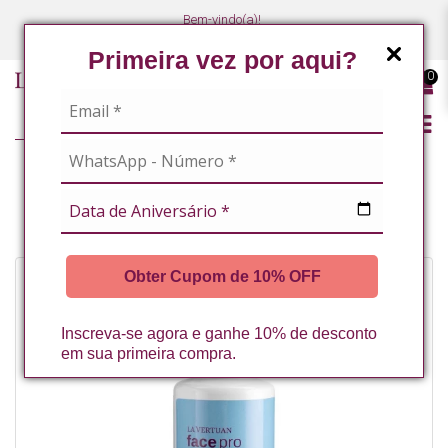
Bem-vindo(a)!
(47) 3027-7449
(47) 3027-7449
Primeira vez por aqui?
0
LINHA PROFISSIONAL
FACIAL
EMOLIENTES
SOLUCAO EMOLIENTE 140ML LA VERTUAN (B)
Obter Cupom de 10% OFF
Inscreva-se agora e ganhe 10% de desconto
em sua primeira compra.