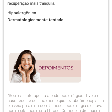
recuperação mais tranquila.
Hipoalergênico.
Dermatologicamente testado.
"Sou massoterapeuta atendo pós cirúrgico. Tive um
caso recente de uma cliente que fez abdômenoplastia
ela veio para mim com 5 meses pós cirurgia e estava
com muita mas muita fibrose. Comecei a drenagem