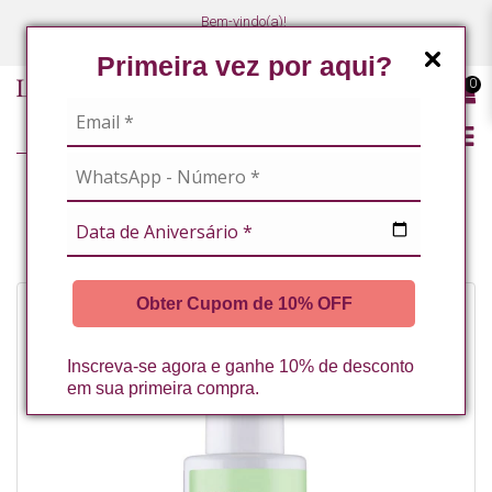
Bem-vindo(a)!
(47) 3027-7449
(47) 3027-7449
Primeira vez por aqui?
0
LINHA PROFISSIONAL
EXOSSOMAS
FLUIDO POS-OPERATORIO COM EXOSSOMAS 80ML LA VERTUAN* (C)
Obter Cupom de 10% OFF
Inscreva-se agora e ganhe 10% de desconto
em sua primeira compra.