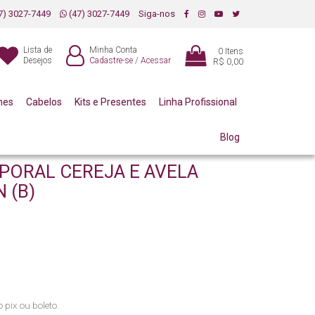
7) 3027-7449
(47) 3027-7449
Siga-nos
Lista de
Minha Conta
0
Itens
Desejos
Cadastre-se
/
Acessar
R$ 0,00
mes
Cabelos
Kits e Presentes
Linha Profissional
Blog
PORAL CEREJA E AVELA
 (B)
 pix ou boleto.