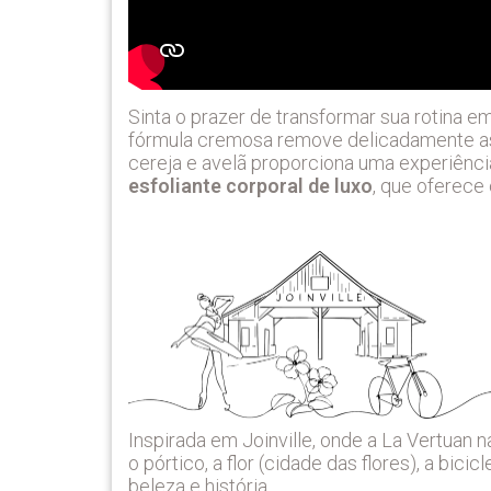
Sinta o prazer de transformar sua rotina 
fórmula cremosa remove delicadamente as
cereja e avelã proporciona uma experiênci
esfoliante corporal de luxo
, que oferece 
Inspirada em Joinville, onde a La Vertuan
o pórtico, a flor (cidade das flores), a bic
beleza e história.