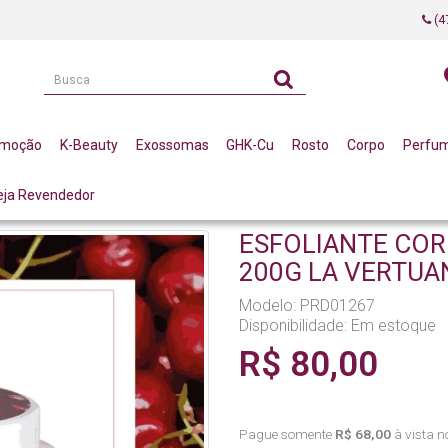
(4
omoção
K-Beauty
Exossomas
GHK-Cu
Rosto
Corpo
Perfu
eja Revendedor
RTUAN (B)
ESFOLIANTE COR
200G LA VERTUAN
Modelo: PRD01267
Disponibilidade:
Em estoque
R$ 80,00
Pague somente
R$ 68,00
à vista no