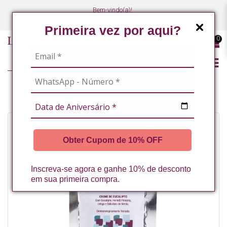
Bem-vindo(a)!
(47) 3027-7449
(47) 3027-7449
Primeira vez por aqui?
0
CORPO
CREME DE EUCALIPTO 30G LA VERTUAN* (C)
Obter Cupom de 10% OFF
Inscreva-se agora e ganhe 10% de desconto
em sua primeira compra.