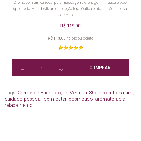
Creme com arnica ideal para massagem, drenagem linfática e pós-
operatório. Alto deslizamento, ação terapêutica e hidratação intensa.
Compre online!
R$ 119,00
R$ 113,05
no pix ou boleto
COMPRAR
Tags:
Creme de Eucalipto
,
La Vertuan
,
30g
,
produto natural
,
cuidado pessoal
,
bem-estar
,
cosmético
,
aromaterapia
,
relaxamento.