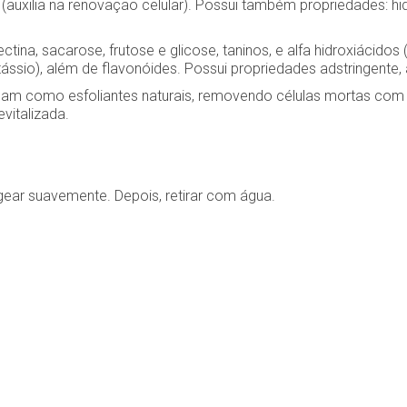
 (auxilia na renovação celular). Possui também propriedades: hid
ina, sacarose, frutose e glicose, taninos, e alfa hidroxiácidos (c
tássio), além de flavonóides. Possui propriedades adstringente, an
tuam como esfoliantes naturais, removendo células mortas com 
vitalizada.
gear suavemente. Depois, retirar com água.