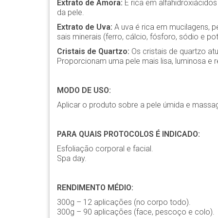
Extrato de Amora:
É rica em alfahidroxiácidos
da pele.
Extrato de Uva:
A uva é rica em mucilagens, pect
sais minerais (ferro, cálcio, fósforo, sódio e po
Cristais de Quartzo:
Os cristais de quartzo a
Proporcionam uma pele mais lisa, luminosa e re
MODO DE USO:
Aplicar o produto sobre a pele úmida e massa
PARA QUAIS PROTOCOLOS É INDICADO:
Esfoliação corporal e facial.
Spa day.
RENDIMENTO MÉDIO:
300g – 12 aplicações (no corpo todo).
300g – 90 aplicações (face, pescoço e colo).