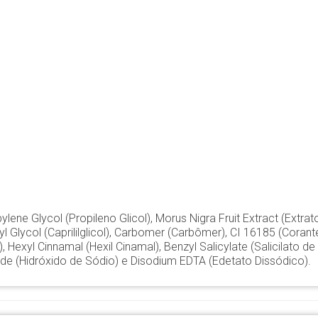
pylene Glycol (Propileno Glicol), Morus Nigra Fruit Extract (Extrato
yl Glycol (Caprililglicol), Carbomer (Carbômer), CI 16185 (Cor
 Hexyl Cinnamal (Hexil Cinamal), Benzyl Salicylate (Salicilato de B
oxide (Hidróxido de Sódio) e Disodium EDTA (Edetato Dissódico).