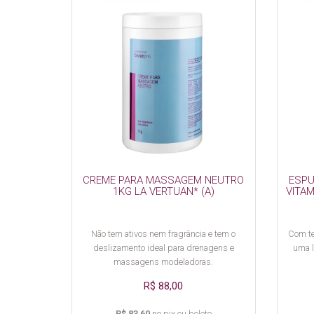
CREME PARA MASSAGEM NEUTRO
ESPU
1KG LA VERTUAN* (A)
VITAM
Não tem ativos nem fragrância e tem o
Com te
deslizamento ideal para drenagens e
uma l
massagens modeladoras.
R$ 88,00
R$ 83,60
no pix ou boleto