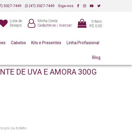
7) 3027-7449
(47) 3027-7449
Siga-nos
Lista de
Minha Conta
0
Itens
Desejos
Cadastre-se
/
Acessar
R$ 0,00
mes
Cabelos
Kits e Presentes
Linha Profissional
Blog
ANTE DE UVA E AMORA 300G
no pix ou boleto.