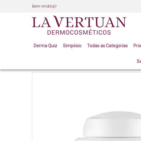
Bem-vindo(a)!
Derma Quiz
Simpósio
Todas as Categorias
Pr
S
CORPO
PEELING ESFOLIANTE DE UVA E AMORA 30