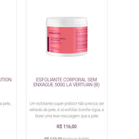
UTION
ESFOLIANTE CORPORAL SEM
ENXAGUE 500G LA VERTUAN (B)
a pele,
Um esfoliante super prático! Não precisa ser
.
retirado da pele, é só esfoliar, borrifar água, e
fazer uma leve massagem que a pele
absorve.
R$ 116,00
R$ 110,20
no pix ou boleto