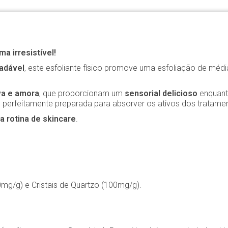
a irresistível!
adável
, este esfoliante físico promove uma esfoliação de méd
va e amora
, que proporcionam um
sensorial delicioso
enquant
a e perfeitamente preparada para absorver os ativos dos tratame
a rotina de skincare
.
mg/g) e Cristais de Quartzo (100mg/g).