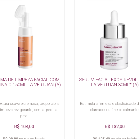
MA DE LIMPEZA FACIAL COM
SERUM FACIAL EXOS REVOL
INA C 150ML LA VERTUAN (A)
LA VERTUAN 30ML* (A)
xtura suave e cremosa, proporciona
Estimula a firmeza e elasticidade d
impeza revigorante, sem agredir a
clareador cutâneo e calmante
pele.
R$ 104,00
R$ 132,00
R$ 98,80
no pix ou boleto
R$ 125,40
no pix ou boleto