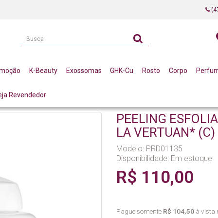
(4
omoção
K-Beauty
Exossomas
GHK-Cu
Rosto
Corpo
Perfu
eja Revendedor
0G LA VERTUAN* (C)
PEELING ESFOLI
LA VERTUAN* (C)
Modelo: PRD01135
Disponibilidade:
Em estoque
R$ 110,00
Pague somente
R$ 104,50
à vista 