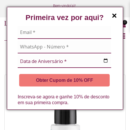
Bem-vindo(a)!
(47) 3027-7449
(47) 3027-7449
Primeira vez por aqui?
0
CORPO
ESTRIA ALIV ÓLEO ANTI ESTRIAS 30ML LA VERTUAN (VAL. 12/2026) (C)
Obter Cupom de 10% OFF
-62%
Inscreva-se agora e ganhe 10% de desconto
em sua primeira compra.