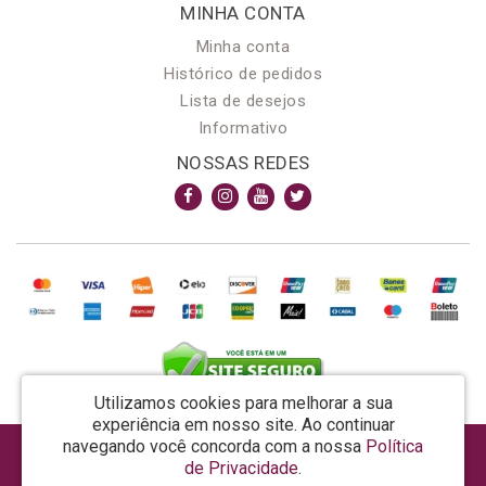
MINHA CONTA
Minha conta
Histórico de pedidos
Lista de desejos
Informativo
NOSSAS REDES
Utilizamos cookies para melhorar a sua
experiência em nosso site.
Ao continuar
navegando você concorda com a nossa
Política
AROMA & MAGIA MANUF DE PROD COSMECEUTICOS LTDA EPP - CNPJ: 81.362.295/0001-48
de Privacidade
.
Rua da Prosperidade, 480 - Araquari - SC - CEP: 89245-000