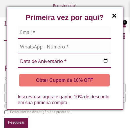
Bem-vindo(a)!
(47) 3027-7449
(47) 3027-7449
Primeira vez por aqui?
0
PESQUISANDO POR
Pesquisando por
Critérios da pesquisa:
Obter Cupom de 10% OFF
Inscreva-se agora e ganhe 10% de desconto
em sua primeira compra.
Pesquisar nos subdepartamentos
Pesquisar na descrição dos produtos