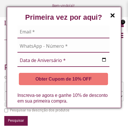
Bem-vindo(a)!
(47) 3027-7449
(47) 3027-7449
Primeira vez por aqui?
0
PESQUISANDO POR
Pesquisando por
Critérios da pesquisa:
Obter Cupom de 10% OFF
Inscreva-se agora e ganhe 10% de desconto
em sua primeira compra.
Pesquisar nos subdepartamentos
Pesquisar na descrição dos produtos