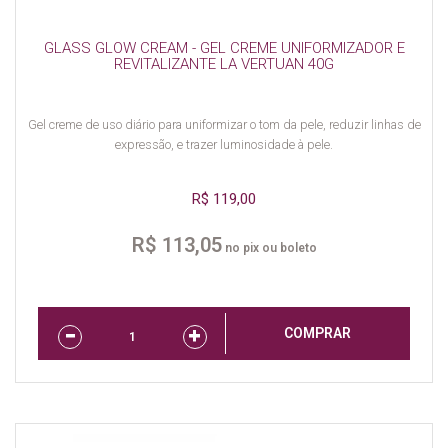
GLASS GLOW CREAM - GEL CREME UNIFORMIZADOR E
REVITALIZANTE LA VERTUAN 40G
Gel creme de uso diário para uniformizar o tom da pele, reduzir linhas de
expressão, e trazer luminosidade à pele.
R$ 119,00
R$ 113,05
no pix ou boleto
COMPRAR