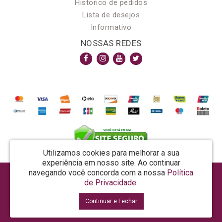
Histórico de pedidos
Lista de desejos
Informativo
NOSSAS REDES
Utilizamos cookies para melhorar a sua
experiência em nosso site.
Ao continuar
navegando você concorda com a nossa
Política
AROMA & MAGIA MANUF DE PROD COSMECEUTICOS LTDA EPP - CNPJ: 81.362.295/0001-48
de Privacidade
.
Rua da Prosperidade, 480 - Araquari - SC - CEP: 89245-000
Continuar e Fechar
La Vertuan © 2026
Desenvolvido por
88digital