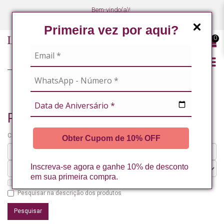
Bem-vindo(a)!
(47) 3027-7449
(47) 3027-7449
Primeira vez por aqui?
0
PESQUISANDO POR
Pesquisando por
Critérios da pesquisa:
Obter Cupom de 10% OFF
Inscreva-se agora e ganhe 10% de desconto
em sua primeira compra.
Pesquisar nos subdepartamentos
Pesquisar na descrição dos produtos