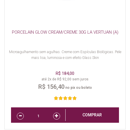
PORCELAIN GLOW CREAM/CREME 30G LA VERTUAN (A)
Microagulhamento sem agulhas. Creme com Espículas Biológicas. Pele
mais lisa, luminosa e com efeito Glass Skin
R$ 184,00
até 2x de R$ 92,00 sem juros
R$ 156,40
no pix ou boleto
COMPRAR