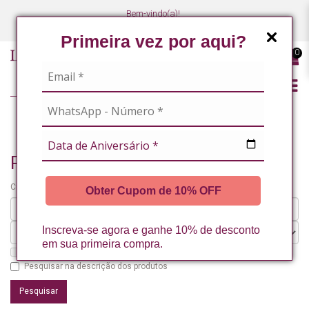
Bem-vindo(a)!
(47) 3027-7449
(47) 3027-7449
Primeira vez por aqui?
0
PESQUISANDO POR
Pesquisando por
Critérios da pesquisa:
Obter Cupom de 10% OFF
Inscreva-se agora e ganhe 10% de desconto
em sua primeira compra.
Pesquisar nos subdepartamentos
Pesquisar na descrição dos produtos