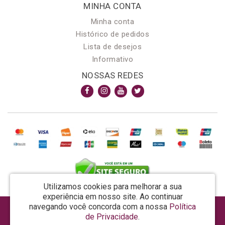
MINHA CONTA
Minha conta
Histórico de pedidos
Lista de desejos
Informativo
NOSSAS REDES
Utilizamos cookies para melhorar a sua
experiência em nosso site.
Ao continuar
navegando você concorda com a nossa
Política
AROMA & MAGIA MANUF DE PROD COSMECEUTICOS LTDA EPP - CNPJ: 81.362.295/0001-48
de Privacidade
.
Rua da Prosperidade, 480 - Araquari - SC - CEP: 89245-000