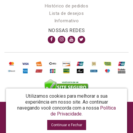
Histórico de pedidos
Lista de desejos
Informativo
NOSSAS REDES
Utilizamos cookies para melhorar a sua
experiência em nosso site.
Ao continuar
navegando você concorda com a nossa
Política
AROMA & MAGIA MANUF DE PROD COSMECEUTICOS LTDA EPP - CNPJ: 81.362.295/0001-48
de Privacidade
.
Rua da Prosperidade, 480 - Araquari - SC - CEP: 89245-000
Continuar e Fechar
La Vertuan © 2026
Desenvolvido por
88digital