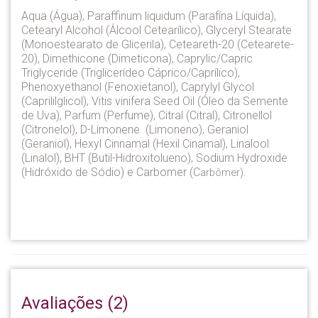
Aqua (Água), Paraffinum liquidum (Parafína Líquida),
Cetearyl Alcohol (Álcool Cetearílico), Glyceryl Stearate
(Monoestearato de Glicerila), Ceteareth-20 (Cetearete-
20), Dimethicone (Dimeticona), Caprylic/Capric
Triglyceride (Triglicerídeo Cáprico/Caprílico),
Phenoxyethanol (Fenoxietanol), Caprylyl Glycol
(Caprililglicol), Vitis vinifera Seed Oil (Óleo da Semente
de Uva), Parfum (Perfume), Citral (Citral), Citronellol
(Citronelol), D-Limonene (Limoneno), Geraniol
(Geraniol), Hexyl Cinnamal (Hexil Cinamal), Linalool
(Linalol), BHT (Butil-Hidroxitolueno), Sodium Hydroxide
(Hidróxido de Sódio) e Carbomer (C
arbômer).
Avaliações (2)