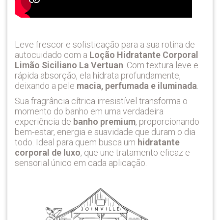
Leve frescor e sofisticação para a sua rotina de
autocuidado com a
Loção Hidratante Corporal
Limão Siciliano La Vertuan
. Com textura leve e
rápida absorção, ela hidrata profundamente,
deixando a pele
macia, perfumada e iluminada
.
Sua fragrância cítrica irresistível transforma o
momento do banho em uma verdadeira
experiência de
banho premium
, proporcionando
bem-estar, energia e suavidade que duram o dia
todo. Ideal para quem busca um
hidratante
corporal de luxo
, que une tratamento eficaz e
sensorial único em cada aplicação.