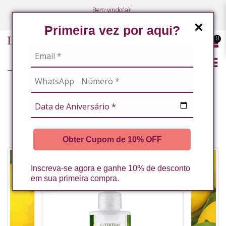
Bem-vindo(a)!
(47) 3027-7449
(47) 3027-7449
Primeira vez por aqui?
0
BANHO PREMIUM
LOCAO HIDRATANTE CORPORAL LIMAO SICILIANO 200ML LA VERTUAN
(B)
Obter Cupom de 10% OFF
Inscreva-se agora e ganhe 10% de desconto
em sua primeira compra.