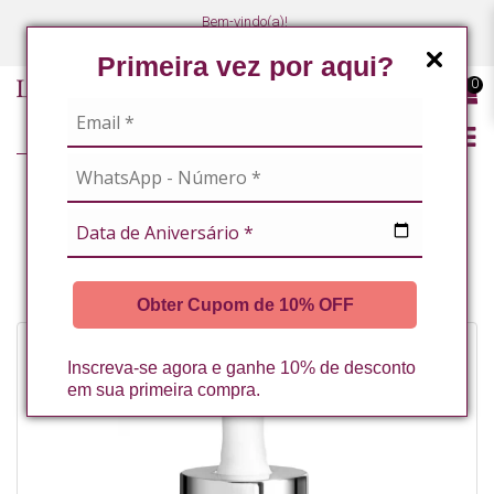
Bem-vindo(a)!
(47) 3027-7449
(47) 3027-7449
Primeira vez por aqui?
0
SERUM ANTIOLEOSIDADE COM NIACINAMIDA 10% E ALFA ARBUTIM LA
VERTUAN 30ML
Obter Cupom de 10% OFF
Inscreva-se agora e ganhe 10% de desconto
em sua primeira compra.