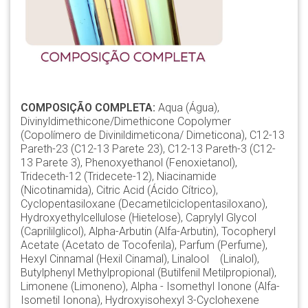
COMPOSIÇÃO COMPLETA:
Aqua (Água),
Divinyldimethicone/Dimethicone Copolymer
(Copolímero de Divinildimeticona/ Dimeticona), C12-13
Pareth-23 (C12-13 Parete 23), C12-13 Pareth-3 (C12-
13 Parete 3), Phenoxyethanol (Fenoxietanol),
Trideceth-12 (Tridecete-12), Niacinamide
(Nicotinamida), Citric Acid (Ácido Cítrico),
Cyclopentasiloxane (Decametilciclopentasiloxano),
Hydroxyethylcellulose (Hietelose), Caprylyl Glycol
(Caprililglicol), Alpha-Arbutin (Alfa-Arbutin), Tocopheryl
Acetate (Acetato de Tocoferila), Parfum (Perfume),
Hexyl Cinnamal (Hexil Cinamal), Linalool (Linalol),
Butylphenyl Methylpropional (Butilfenil Metilpropional),
Limonene (Limoneno), Alpha - Isomethyl Ionone (Alfa-
Isometil Ionona), Hydroxyisohexyl 3-Cyclohexene