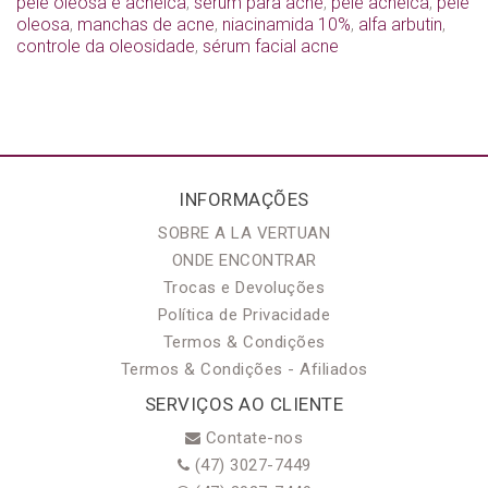
pele oleosa e acneica
,
sérum para acne
,
pele acneica
,
pele
oleosa
,
manchas de acne
,
niacinamida 10%
,
alfa arbutin
,
controle da oleosidade
,
sérum facial acne
INFORMAÇÕES
SOBRE A LA VERTUAN
ONDE ENCONTRAR
Trocas e Devoluções
Política de Privacidade
Termos & Condições
Termos & Condições - Afiliados
SERVIÇOS AO CLIENTE
Contate-nos
(47) 3027-7449