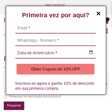
Bem-vindo(a)!
(47) 3027-7449
(47) 3027-7449
Primeira vez por aqui?
0
PESQUISANDO POR
Pesquisando por
Critérios da pesquisa:
Obter Cupom de 10% OFF
Inscreva-se agora e ganhe 10% de desconto
em sua primeira compra.
Pesquisar nos subdepartamentos
Pesquisar na descrição dos produtos