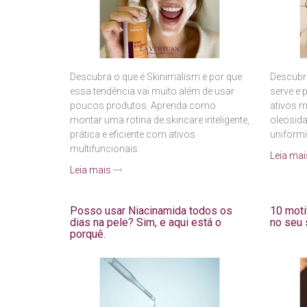
Descubra o que é Skinimalism e por que
Descubra
essa tendência vai muito além de usar
serve e 
poucos produtos. Aprenda como
ativos 
montar uma rotina de skincare inteligente,
oleosida
prática e eficiente com ativos
uniformi
multifuncionais.
Leia ma
Leia mais
Posso usar Niacinamida todos os
10 moti
dias na pele? Sim, e aqui está o
no seu 
porquê.