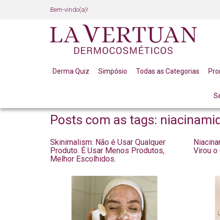
Bem-vindo(a)!
Derma Quiz
Simpósio
Todas as Categorias
Pr
S
BLOG
Posts com as tags: niacinami
Skinimalism: Não é Usar Qualquer
Niacina
Produto. É Usar Menos Produtos,
Virou o
Melhor Escolhidos.