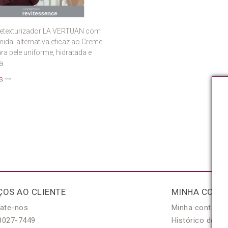
etexturizador LA VERTUAN com
ida: alternativa eficaz ao Creme
ara pele uniforme, hidratada e
a.
is
ÇOS AO CLIENTE
MINHA CONT
ate-nos
Minha conta
3027-7449
Histórico de pe