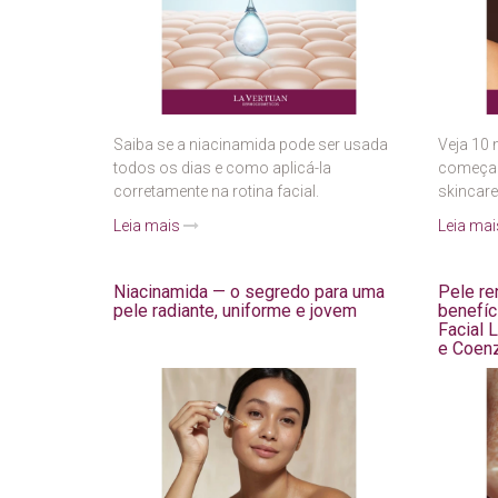
Saiba se a niacinamida pode ser usada
Veja 10
todos os dias e como aplicá-la
começar
corretamente na rotina facial.
skincar
Leia mais
Leia ma
Niacinamida — o segredo para uma
Pele re
pele radiante, uniforme e jovem
benefíc
Facial
e Coen