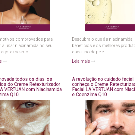
 motivos comprovados para
Descubra o que é a niacinamida,
 a usar niacinamida no seu
benefícios e os melhores produt
e agora mesmo.
cada tipo de pele.
is
Leia mais
novada todos os dias: os
A revolução no cuidado facial:
ios do Creme Retexturizador
conheça o Creme Retexturiza
 LA VERTUAN com Niacinamida
Facial LA VERTUAN com Niac
zima Q10
e Coenzima Q10