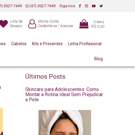
7) 3027-7449
(47) 3027-7449
Siga-nos
Lista de
Minha Conta
0
Itens
Desejos
Cadastre-se
/
Acessar
R$ 0,00
mes
Cabelos
Kits e Presentes
Linha Profissional
Blog
Últimos Posts
a
Skincare para Adolescentes: Como
Montar a Rotina Ideal Sem Prejudicar
a Pele