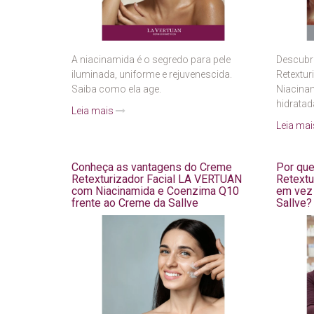
A niacinamida é o segredo para pele
Descubr
iluminada, uniforme e rejuvenescida.
Retextu
Saiba como ela age.
Niacinam
hidrata
Leia mais
Leia ma
Conheça as vantagens do Creme
Por que
Retexturizador Facial LA VERTUAN
Retextu
com Niacinamida e Coenzima Q10
em vez 
frente ao Creme da Sallve
Sallve?