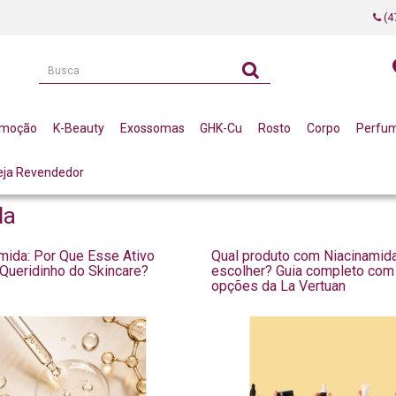
(4
omoção
K-Beauty
Exossomas
GHK-Cu
Rosto
Corpo
Perfu
eja Revendedor
da
mida: Por Que Esse Ativo
Qual produto com Niacinamid
 Queridinho do Skincare?
escolher? Guia completo com
opções da La Vertuan