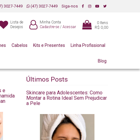
7) 3027-7449
(47) 3027-7449
Siga-nos
Lista de
Minha Conta
0
Itens
Desejos
Cadastre-se
/
Acessar
R$ 0,00
mes
Cabelos
Kits e Presentes
Linha Profissional
Blog
Últimos Posts
s e
Skincare para Adolescentes: Como
inamida
Montar a Rotina Ideal Sem Prejudicar
uan
a Pele