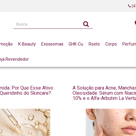
(4
omoção
K-Beauty
Exossomas
GHK-Cu
Rosto
Corpo
Perfu
eja Revendedor
mida: Por Que Esse Ativo
A Solução para Acne, Mancha
 Queridinho do Skincare?
Oleosidade: Sérum com Niac
10% e o Alfa-Arbutim La Vert