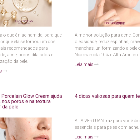
 o que é niacinamida, para que
A melhor solução para acne. Con
por que ela se tornou um dos
oleosidade, reduz espinhas, crav
mais recomendados para
manchas, uniformizando a pele
de, acne, poros dilatados e
Niacinamida 10% e Alfa-Arbutim.
zação da pele.
Leia mais
is
Porcelain Glow Cream ajuda
4 dicas valiosas para quem t
, nos poros e na textura
r da pele
A LA VERTUAN traz para você di
essenciais para peles com acne.
Leia mais