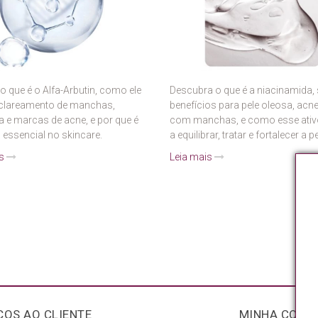
o que é o Alfa-Arbutin, como ele
Descubra o que é a niacinamida,
 clareamento de manchas,
benefícios para pele oleosa, acne
 e marcas de acne, e por que é
com manchas, e como esse ativ
 essencial no skincare.
a equilibrar, tratar e fortalecer a pe
is
Leia mais
ÇOS AO CLIENTE
MINHA CONT