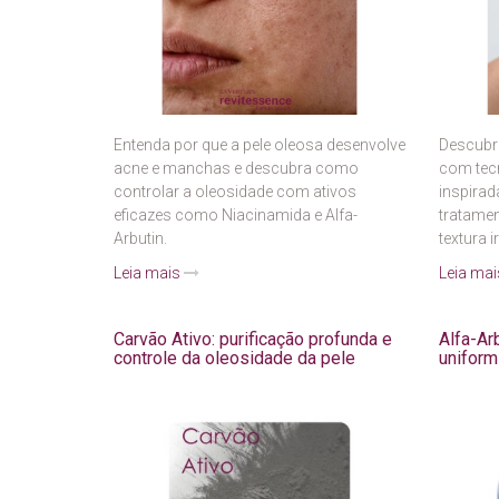
Entenda por que a pele oleosa desenvolve
Descubr
acne e manchas e descubra como
com tecn
controlar a oleosidade com ativos
inspirad
eficazes como Niacinamida e Alfa-
tratamen
Arbutin.
textura i
Leia mais
Leia ma
Carvão Ativo: purificação profunda e
Alfa-Arb
controle da oleosidade da pele
uniform