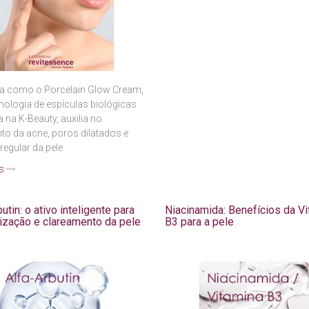
a como o Porcelain Glow Cream,
ologia de espículas biológicas
a na K-Beauty, auxilia no
to da acne, poros dilatados e
rregular da pele.
is
utin: o ativo inteligente para
Niacinamida: Benefícios da V
ização e clareamento da pele
B3 para a pele