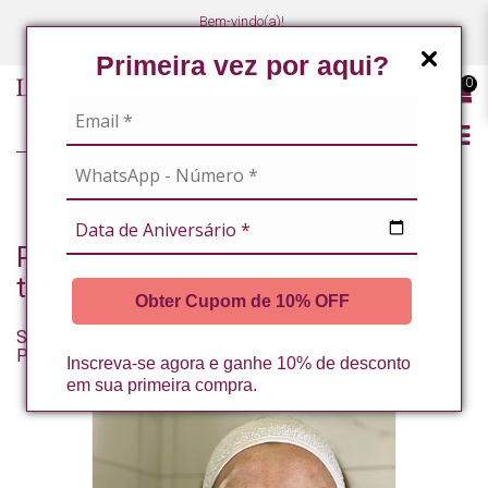
Bem-vindo(a)!
(47) 3027-7449
(47) 3027-7449
Primeira vez por aqui?
0
BLOG
Posts com as tags: skincare
tecnológico
Obter Cupom de 10% OFF
Skinimalism: Não é Usar Qualquer Produto. É Usar Menos
Produtos, Melhor Escolhidos.
Inscreva-se agora e ganhe 10% de desconto
em sua primeira compra.