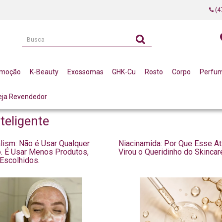
(4
omoção
K-Beauty
Exossomas
GHK-Cu
Rosto
Corpo
Perfu
eja Revendedor
teligente
lism: Não é Usar Qualquer
Niacinamida: Por Que Esse At
. É Usar Menos Produtos,
Virou o Queridinho do Skincar
Escolhidos.