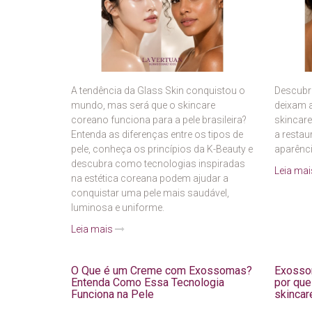
A tendência da Glass Skin conquistou o
Descubr
mundo, mas será que o skincare
deixam 
coreano funciona para a pele brasileira?
skincar
Entenda as diferenças entre os tipos de
a restau
pele, conheça os princípios da K-Beauty e
aparênci
descubra como tecnologias inspiradas
Leia ma
na estética coreana podem ajudar a
conquistar uma pele mais saudável,
luminosa e uniforme.
Leia mais
O Que é um Creme com Exossomas?
Exossom
Entenda Como Essa Tecnologia
por que
Funciona na Pele
skincar