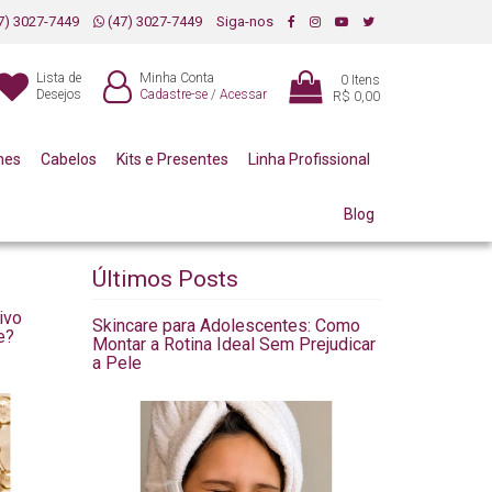
7) 3027-7449
(47) 3027-7449
Siga-nos
Lista de
Minha Conta
0
Itens
Desejos
Cadastre-se
/
Acessar
R$ 0,00
mes
Cabelos
Kits e Presentes
Linha Profissional
Blog
Últimos Posts
ivo
Skincare para Adolescentes: Como
e?
Montar a Rotina Ideal Sem Prejudicar
a Pele