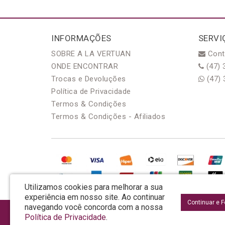
INFORMAÇÕES
SERVI
SOBRE A LA VERTUAN
Cont
ONDE ENCONTRAR
(47) 
Trocas e Devoluções
(47) 
Política de Privacidade
Termos & Condições
Termos & Condições - Afiliados
Utilizamos cookies para melhorar a sua
experiência em nosso site.
Ao continuar
Continuar e 
navegando você concorda com a nossa
AROMA & MAGIA MANUF DE PROD COSMECEUTICOS LTDA EPP - CNPJ: 81.362.2
Política de Privacidade
.
Rua da Prosperidade, 480 - Araquari - SC - CEP: 89245-000