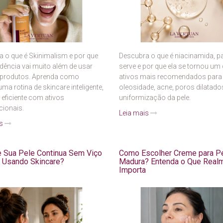
 o que é Skinimalism e por que
Descubra o que é niacinamida, p
dência vai muito além de usar
serve e por que ela se tornou um
produtos. Aprenda como
ativos mais recomendados para
ma rotina de skincare inteligente,
oleosidade, acne, poros dilatado
e eficiente com ativos
uniformização da pele.
cionais.
Leia mais
is
 Sua Pele Continua Sem Viço
Como Escolher Creme para P
Usando Skincare?
Madura? Entenda o Que Real
Importa