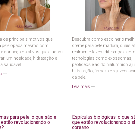
a os principais motivos que
Descubra como escolher o melh
a pele opaca mesmo com
creme para pele madura, quais a
e e conheça os ativos que ajudam
realmente fazem diferença e co
rar luminosidade, hidratação e
tecnologias como exossomas,
a saudável.
peptídeos e ácido hialurônico a
hidratação, firmeza e rejuvenesc
is
da pele.
Leia mais
as para pele: o que são e
Espículas biológicas: o que s
 estão revolucionando o
que estão revolucionando o s
e?
coreano