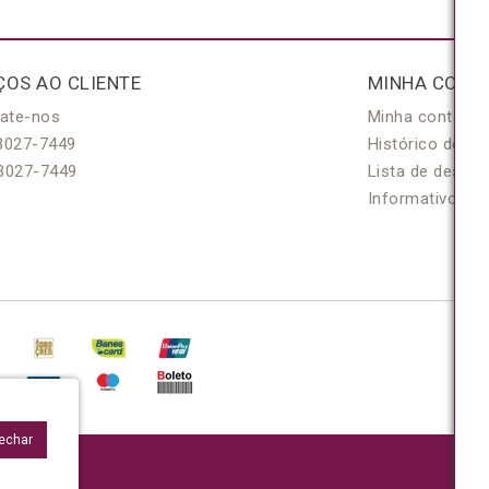
ÇOS AO CLIENTE
MINHA CONT
ate-nos
Minha conta
3027-7449
Histórico de pe
3027-7449
Lista de desejo
Informativo
Fechar
95/0001-48