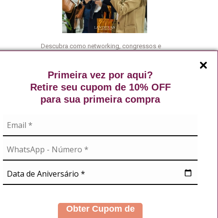
Descubra como networking, congressos e
eventos científicos podem abrir portas, gerar
oportunidades e acelerar sua carreira no
Primeira vez por aqui?
mercado da estética.
Retire seu cupom de 10% OFF
Leia mais
para sua primeira compra
A
NOSSAS REDES
didos
s
Obter Cupom de