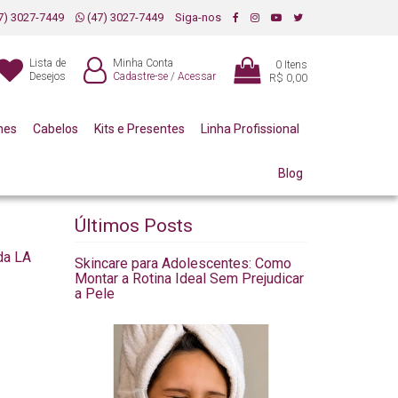
7) 3027-7449
(47) 3027-7449
Siga-nos
Lista de
Minha Conta
0
Itens
Desejos
Cadastre-se
/
Acessar
R$ 0,00
mes
Cabelos
Kits e Presentes
Linha Profissional
Blog
Últimos Posts
da LA
Skincare para Adolescentes: Como
Montar a Rotina Ideal Sem Prejudicar
a Pele