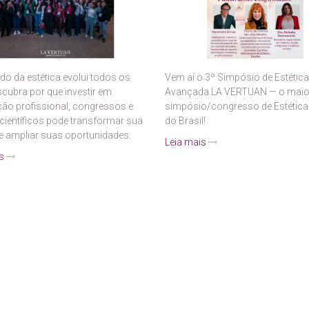
o da estética evolui todos os
Vem aí o 3º Simpósio de Estética
scubra por que investir em
Avançada LA VERTUAN — o maio
ção profissional, congressos e
simpósio/congresso de Estética
científicos pode transformar sua
do Brasil!
 e ampliar suas oportunidades.
Leia mais
is