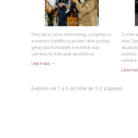
Descubra como networking, congressos
O mercad
e eventos científicos podem abrir portas,
dias. De
gerar oportunidades e acelerar sua
atualiza
carreira no mercado da estética.
eventos 
carreira
Leia mais
Leia ma
Exibindo de 1 a 3 do total de 3 (1 páginas)