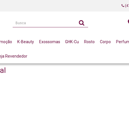
(4
omoção
K-Beauty
Exossomas
GHK-Cu
Rosto
Corpo
Perfu
eja Revendedor
al