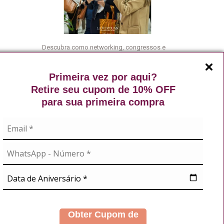
Descubra como networking, congressos e
eventos científicos podem abrir portas, gerar
oportunidades e acelerar sua carreira no
Primeira vez por aqui?
mercado da estética.
Retire seu cupom de 10% OFF
Leia mais
para sua primeira compra
A
NOSSAS REDES
didos
s
Obter Cupom de