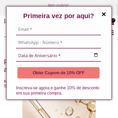
Bem-vindo(a)!
(47) 3027-7449
(47) 3027-7449
Primeira vez por aqui?
0
BLOG
Posts com as tags: manchas de
acne
Obter Cupom de 10% OFF
Niacinamida: Por Que Esse Ativo Virou o Queridinho do
Skincare?
Inscreva-se agora e ganhe 10% de desconto
em sua primeira compra.