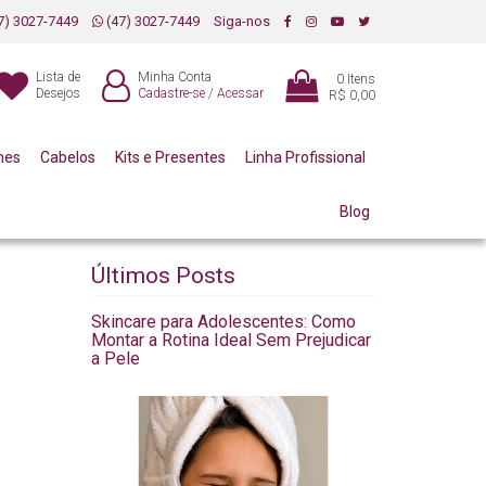
7) 3027-7449
(47) 3027-7449
Siga-nos
Lista de
Minha Conta
0
Itens
Desejos
Cadastre-se
/
Acessar
R$ 0,00
mes
Cabelos
Kits e Presentes
Linha Profissional
Blog
Últimos Posts
Skincare para Adolescentes: Como
Montar a Rotina Ideal Sem Prejudicar
a Pele