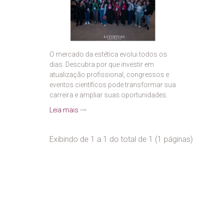
O mercado da estética evolui todos os
dias. Descubra por que investir em
atualização profissional, congressos e
eventos científicos pode transformar sua
carreira e ampliar suas oportunidades.
Leia mais
Exibindo de 1 a 1 do total de 1 (1 páginas)