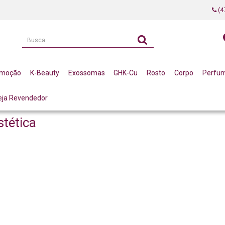
(4
omoção
K-Beauty
Exossomas
GHK-Cu
Rosto
Corpo
Perfu
eja Revendedor
stética