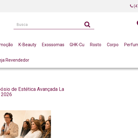
(4
omoção
K-Beauty
Exossomas
GHK-Cu
Rosto
Corpo
Perfu
eja Revendedor
ósio de Estética Avançada La
n 2026