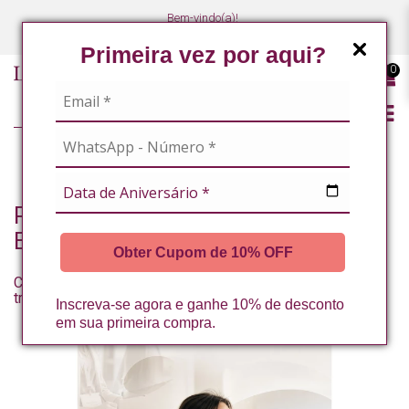
Bem-vindo(a)!
(47) 3027-7449
(47) 3027-7449
Primeira vez por aqui?
0
BLOG
Posts com as tags: Congresso de
Estética
Obter Cupom de 10% OFF
Como participar de congressos de estética pode
transformar sua carreira
Inscreva-se agora e ganhe 10% de desconto
em sua primeira compra.