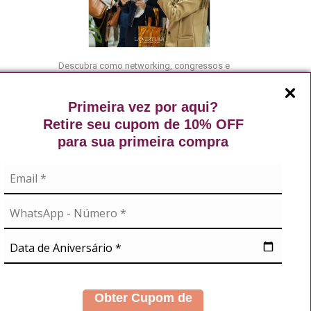
Descubra como networking, congressos e
eventos científicos podem abrir portas, gerar
oportunidades e acelerar sua carreira no
Primeira vez por aqui?
mercado da estética.
Retire seu cupom de 10% OFF
Leia mais
para sua primeira compra
A
NOSSAS REDES
didos
s
Obter Cupom de