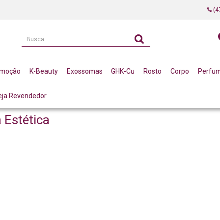
(4
omoção
K-Beauty
Exossomas
GHK-Cu
Rosto
Corpo
Perfu
eja Revendedor
 Estética