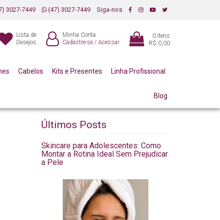
7) 3027-7449
(47) 3027-7449
Siga-nos
Lista de
Minha Conta
0
Itens
Desejos
Cadastre-se
/
Acessar
R$ 0,00
mes
Cabelos
Kits e Presentes
Linha Profissional
Blog
Últimos Posts
Skincare para Adolescentes: Como
Montar a Rotina Ideal Sem Prejudicar
a Pele