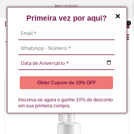
Bem-vindo(a)!
(47) 3027-7449
(47) 3027-7449
Primeira vez por aqui?
0
PESQUISAR
ESPUMA DE LIMPEZA FACIAL ACNE CONTROL 150ML LA VERTUAN* (A)
Obter Cupom de 10% OFF
Inscreva-se agora e ganhe 10% de desconto
em sua primeira compra.