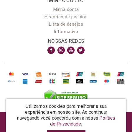
MINHA CONTA
Minha conta
Histórico de pedidos
Lista de desejos
Informativo
NOSSAS REDES
Utilizamos cookies para melhorar a sua
experiência em nosso site.
Ao continuar
navegando você concorda com a nossa
Política
AROMA & MAGIA MANUF DE PROD COSMECEUTICOS LTDA EPP - CNPJ: 81.362.295/0001-48
de Privacidade
.
Rua da Prosperidade, 480 - Araquari - SC - CEP: 89245-000