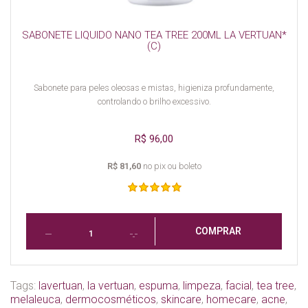
SABONETE LIQUIDO NANO TEA TREE 200ML LA VERTUAN*
(C)
Sabonete para peles oleosas e mistas, higieniza profundamente,
controlando o brilho excessivo.
R$ 96,00
R$ 81,60
no pix ou boleto
COMPRAR
Tags:
​​​​​​​lavertuan
,
la vertuan
,
espuma
,
limpeza
,
facial
,
tea tree
,
melaleuca
,
dermocosméticos
,
skincare
,
homecare
,
acne
,