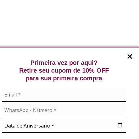
Primeira vez por aqui?
Retire seu cupom de 10% OFF
para sua primeira compra
Exibindo de 1 a 1 do total de 1 (1 páginas)
A
NOSSAS REDES
didos