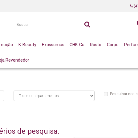
(4
omoção
K-Beauty
Exossomas
GHK-Cu
Rosto
Corpo
Perfu
eja Revendedor
Pesquisar nos 
érios de pesquisa.