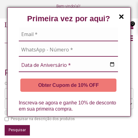
Bem-vindo(a)!
(47) 3027-7449
(47) 3027-7449
Primeira vez por aqui?
0
PESQUISANDO POR
Pesquisando por
Critérios da pesquisa:
Obter Cupom de 10% OFF
Inscreva-se agora e ganhe 10% de desconto
em sua primeira compra.
Pesquisar nos subdepartamentos
Pesquisar na descrição dos produtos