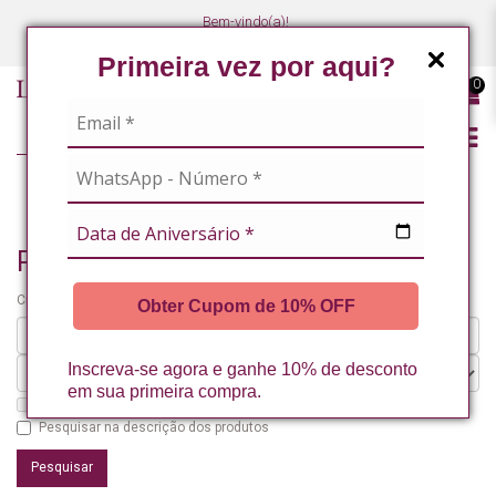
Bem-vindo(a)!
(47) 3027-7449
(47) 3027-7449
Primeira vez por aqui?
0
PESQUISANDO POR
Pesquisando por
Critérios da pesquisa:
Obter Cupom de 10% OFF
Inscreva-se agora e ganhe 10% de desconto
em sua primeira compra.
Pesquisar nos subdepartamentos
Pesquisar na descrição dos produtos