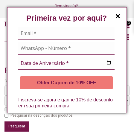
Bem-vindo(a)!
(47) 3027-7449
(47) 3027-7449
Primeira vez por aqui?
0
PESQUISANDO POR
Pesquisando por
Critérios da pesquisa:
Obter Cupom de 10% OFF
Inscreva-se agora e ganhe 10% de desconto
em sua primeira compra.
Pesquisar nos subdepartamentos
Pesquisar na descrição dos produtos