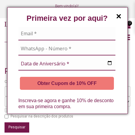
Bem-vindo(a)!
(47) 3027-7449
(47) 3027-7449
Primeira vez por aqui?
0
PESQUISANDO POR
Pesquisando por
Critérios da pesquisa:
Obter Cupom de 10% OFF
Inscreva-se agora e ganhe 10% de desconto
em sua primeira compra.
Pesquisar nos subdepartamentos
Pesquisar na descrição dos produtos